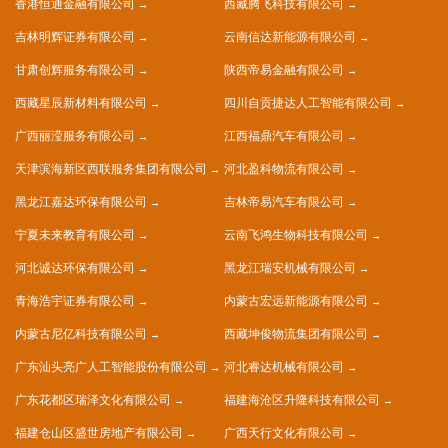
香港恒通金融有限公司
西藏腾飞科技有限公司
吉林明辉证券有限公司
云南信达新能源有限公司
甘肃创辉服务有限公司
陕西帝易金融有限公司
西藏星辰新材料有限公司
四川自贡捷达人工智能有限公司
广西丽滢服务有限公司
江西福鼎汽车有限公司
天津滨海新区西联服务集团有限公司
河北盈科物流有限公司
黑龙江嘉达环保有限公司
吉林帝易汽车有限公司
宁夏未来教育有限公司
云南飞鸿生物科技有限公司
河北诚达环保有限公司
黑龙江瑞安机械有限公司
青海浩宇证券有限公司
内蒙古宏远新能源有限公司
内蒙古尼亿科技有限公司
西藏坤俊物流集团有限公司
广东汕头亮广人工智能股份有限公司
河北睿达机械有限公司
广东花都区瑞泽文化有限公司
福建海沧区升隆科技有限公司
福建仓山区盛世房地产有限公司
广西天行文化有限公司