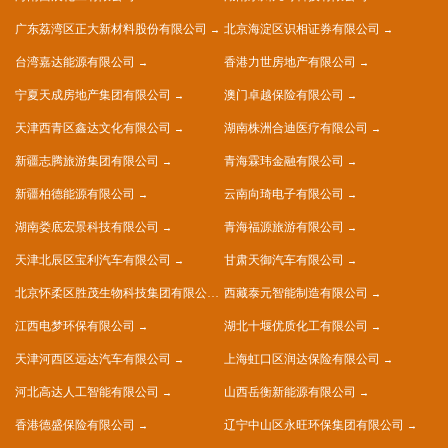
广东荔湾区正大新材料股份有限公司
北京海淀区识相证券有限公司
台湾嘉达能源有限公司
香港力世房地产有限公司
宁夏天成房地产集团有限公司
澳门卓越保险有限公司
天津西青区鑫达文化有限公司
湖南株洲合迪医疗有限公司
新疆志腾旅游集团有限公司
青海霖玮金融有限公司
新疆柏德能源有限公司
云南向琦电子有限公司
湖南娄底宏景科技有限公司
青海福源旅游有限公司
天津北辰区宝利汽车有限公司
甘肃天御汽车有限公司
北京怀柔区胜茂生物科技集团有限公司
西藏泰元智能制造有限公司
江西电梦环保有限公司
湖北十堰优质化工有限公司
天津河西区远达汽车有限公司
上海虹口区润达保险有限公司
河北高达人工智能有限公司
山西岳衡新能源有限公司
香港德盛保险有限公司
辽宁中山区永旺环保集团有限公司