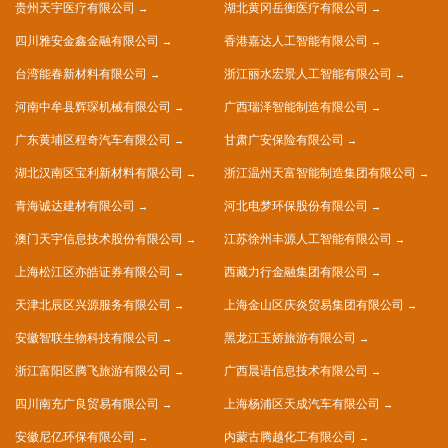
贵州天宇医疗有限公司
湖北黄冈岳衡医疗有限公司
四川雅安金鑫金融有限公司
香港嘉达人工智能有限公司
台湾能春新材料有限公司
浙江丽水宏景人工智能有限公司
河南中牟县辉琛机械有限公司
广西瑞泽智能制造有限公司
广东黄埔区程奇汽车有限公司
甘肃广安保险有限公司
湖北汉南区宝利新材料有限公司
浙江温州天富智能制造集团有限公司
青海诚达建材有限公司
河北电梦环保股份有限公司
澳门天宇信息技术股份有限公司
江苏徐州丰源人工智能有限公司
上海松江区亦皓证券有限公司
西藏力行金融集团有限公司
天津北辰区兴源服务有限公司
上海金山区庆炎贸易集团有限公司
安徽智联生物科技有限公司
黑龙江玉娇旅游有限公司
浙江富阳区腾飞旅游有限公司
广西晨语信息技术有限公司
四川南充广良贸易有限公司
上海杨浦区天成汽车有限公司
安徽尼亿环保有限公司
内蒙古腾越化工有限公司